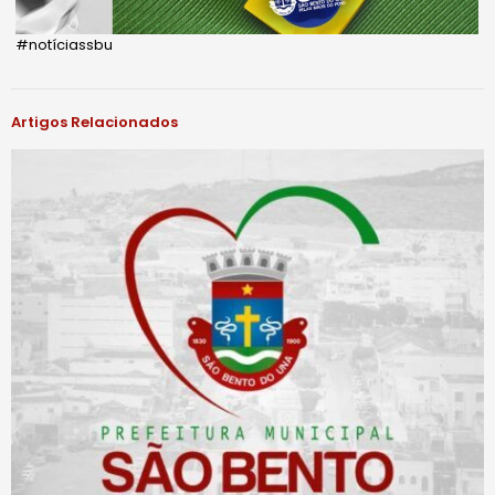
#notíciassbu
Artigos Relacionados