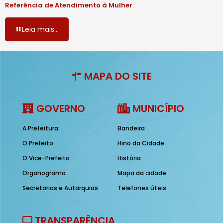
Referência de Atendimento à Mulher
Leia mais...
MAPA DO SITE
GOVERNO
MUNICÍPIO
A Prefeitura
Bandeira
O Prefeito
Hino da Cidade
O Vice-Prefeito
História
Organograma
Mapa da cidade
Secretarias e Autarquias
Telefones úteis
TRANSPARÊNCIA