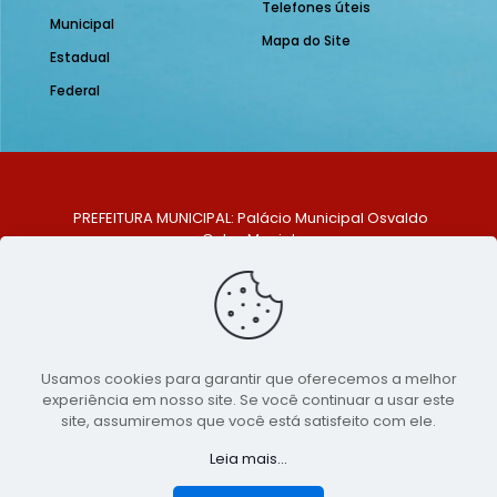
Telefones úteis
Municipal
Mapa do Site
Estadual
Federal
PREFEITURA MUNICIPAL: Palácio Municipal Osvaldo
Celso Maciel
ENDEREÇO: Praça Historiador Adalberto Paiva, nº 1,
Centro, São Bento do Una - PE. CEP: 553370-128
TELEFONE: (81) 99548-1569
E-MAIL: ouvidoria@saobentodouna.pe.gov.br
Siga-nos nas redes sociais:
Usamos cookies para garantir que oferecemos a melhor
experiência em nosso site. Se você continuar a usar este
Copyright 2021-2026 - Assessoria de Comunicação da
site, assumiremos que você está satisfeito com ele.
Prefeitura de São Bento do Una - PE
Leia mais...
Página desenvolvida pela agência de
publicidade
LumusWeb - Agência Digital