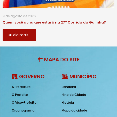
9 de agosto de 2026
Quem você acha que estará na 27ª Corrida da Galinha?
Leia mais...
MAPA DO SITE
GOVERNO
MUNICÍPIO
A Prefeitura
Bandeira
O Prefeito
Hino da Cidade
O Vice-Prefeito
História
Organograma
Mapa da cidade