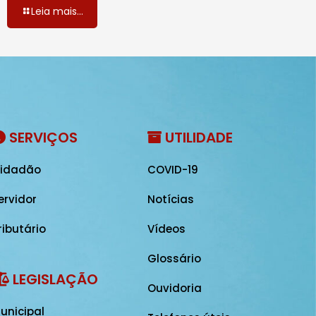
Leia mais...
SERVIÇOS
UTILIDADE
idadão
COVID-19
ervidor
Notícias
ributário
Vídeos
Glossário
LEGISLAÇÃO
Ouvidoria
unicipal