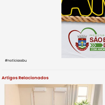
#notíciassbu
Artigos Relacionados