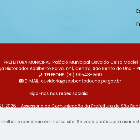
E
F
PREFEITURA MUNICIPAL: Palácio Municipal Osvaldo Celso Maciel
 Historiador Adalberto Paiva, nº 1, Centro, São Bento do Una - P
TELEFONE: (81) 99548-1569
E-MAIL: ouvidoria@saobentodouna.pe.gov.br
Siga-nos nas redes sociais:
21-2026 - Assessoria de Comunicação da Prefeitura de São Bent
 desenvolvida pela agência de publicidade
LumusWeb - Agência 
elhor experiência em nosso site. Se você continuar a usar este