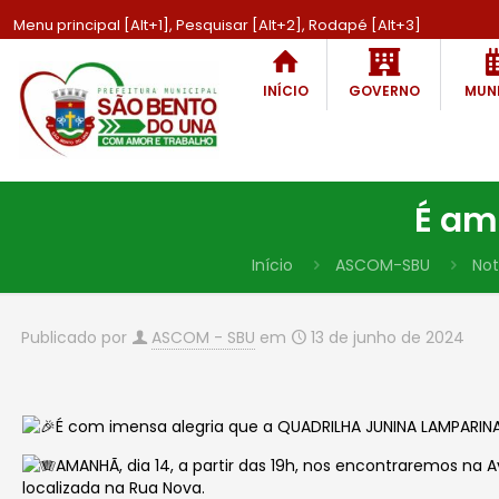
Menu principal [Alt+1], Pesquisar [Alt+2], Rodapé [Alt+3]
INÍCIO
GOVERNO
MUNI
É am
Início
ASCOM-SBU
Not
Publicado por
ASCOM - SBU
em
13 de junho de 2024
É com imensa alegria que a QUADRILHA JUNINA LAMPARINA
AMANHÃ, dia 14, a partir das 19h, nos encontraremos na 
localizada na Rua Nova.