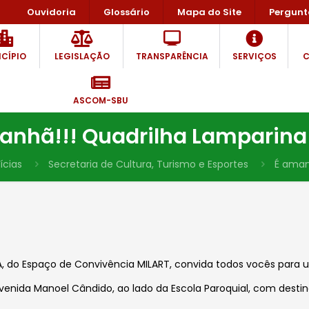
Ouvidoria
Glossário
Mapa do Site
Pergunt
CÍPIO
LEGISLAÇÃO
TRANSPARÊNCIA
SERVIÇOS
C
ASCOM-SBU
anhã!!! Quadrilha Lamparina
ícias
Secretaria de Cultura, Turismo e Esportes
É aman
, do Espaço de Convivência MILART, convida todos vocês para u
Avenida Manoel Cândido, ao lado da Escola Paroquial, com destin