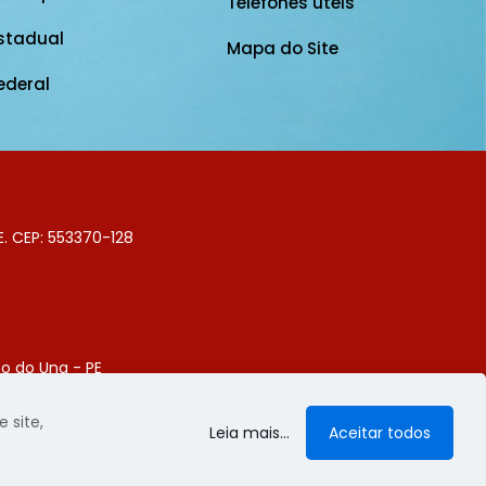
Telefones úteis
stadual
Mapa do Site
ederal
E. CEP: 553370-128
o do Una - PE
Digital
 site,
Leia mais...
Aceitar todos