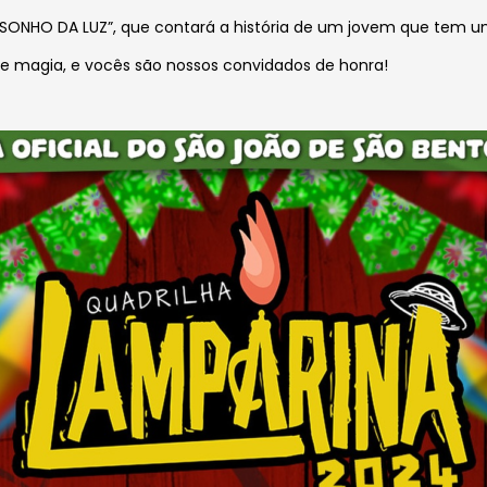
“O SONHO DA LUZ”, que contará a história de um jovem que tem 
s e magia, e vocês são nossos convidados de honra!