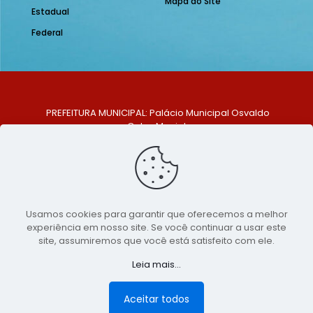
Mapa do Site
Estadual
Federal
PREFEITURA MUNICIPAL: Palácio Municipal Osvaldo
Celso Maciel
ENDEREÇO: Praça Historiador Adalberto Paiva, nº 1,
Centro, São Bento do Una - PE. CEP: 553370-128
TELEFONE: (81) 99548-1569
E-MAIL: ouvidoria@saobentodouna.pe.gov.br
Siga-nos nas redes sociais:
Usamos cookies para garantir que oferecemos a melhor
experiência em nosso site. Se você continuar a usar este
Copyright 2021-2026 - Assessoria de Comunicação da
site, assumiremos que você está satisfeito com ele.
Prefeitura de São Bento do Una - PE
Leia mais...
Página desenvolvida pela agência de
publicidade
LumusWeb - Agência Digital
Aceitar todos