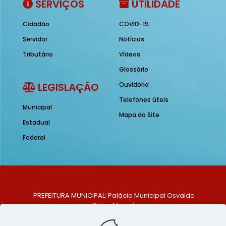
SERVIÇOS
UTILIDADE
Cidadão
COVID-19
Servidor
Notícias
Tributário
Vídeos
Glossário
LEGISLAÇÃO
Ouvidoria
Telefones úteis
Municipal
Mapa do Site
Estadual
Federal
PREFEITURA MUNICIPAL: Palácio Municipal Osvaldo
Celso Maciel
ENDEREÇO: Praça Historiador Adalberto Paiva, nº 1,
Centro, São Bento do Una - PE. CEP: 553370-128