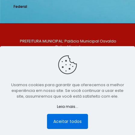
Federal
PREFEITURA MUNICIPAL: Palácio Municipal Osvaldo
Celso Maciel
ENDEREÇO: Praça Historiador Adalberto Paiva, nº 1,
Centro, São Bento do Una - PE. CEP: 553370-128
TELEFONE: (81) 99548-1569
E-MAIL: ouvidoria@saobentodouna.pe.gov.br
Siga-nos nas redes sociais:
Usamos cookies para garantir que oferecemos a melhor
experiência em nosso site. Se você continuar a usar este
Copyright 2021-2026 - Assessoria de Comunicação da
site, assumiremos que você está satisfeito com ele.
Prefeitura de São Bento do Una - PE
Leia mais...
Página desenvolvida pela agência de
publicidade
LumusWeb - Agência Digital
Aceitar todos