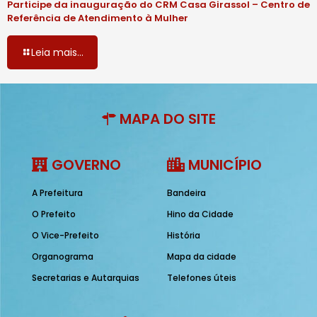
Participe da inauguração do CRM Casa Girassol – Centro de
Referência de Atendimento à Mulher
Leia mais...
MAPA DO SITE
GOVERNO
MUNICÍPIO
A Prefeitura
Bandeira
O Prefeito
Hino da Cidade
O Vice-Prefeito
História
Organograma
Mapa da cidade
Secretarias e Autarquias
Telefones úteis