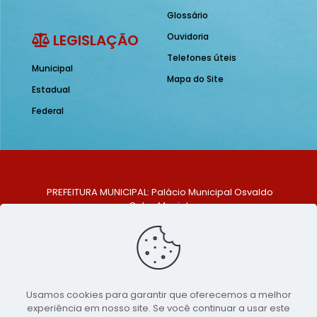
Glossário
LEGISLAÇÃO
Ouvidoria
Telefones úteis
Municipal
Mapa do Site
Estadual
Federal
PREFEITURA MUNICIPAL: Palácio Municipal Osvaldo
Celso Maciel
ENDEREÇO: Praça Historiador Adalberto Paiva, nº 1,
Centro, São Bento do Una - PE. CEP: 553370-128
TELEFONE: (81) 99548-1569
E-MAIL: ouvidoria@saobentodouna.pe.gov.br
Siga-nos nas redes sociais:
Usamos cookies para garantir que oferecemos a melhor
experiência em nosso site. Se você continuar a usar este
Copyright 2021-2026 - Assessoria de Comunicação da