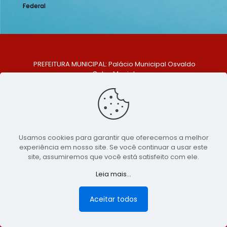
Federal
PREFEITURA MUNICIPAL: Palácio Municipal Osvaldo
Celso Maciel
ENDEREÇO: Praça Historiador Adalberto Paiva, nº 1,
Centro, São Bento do Una - PE. CEP: 553370-128
TELEFONE: (81) 99548-1569
E-MAIL: ouvidoria@saobentodouna.pe.gov.br
Siga-nos nas redes sociais:
Usamos cookies para garantir que oferecemos a melhor
experiência em nosso site. Se você continuar a usar este
Copyright 2021-2026 - Assessoria de Comunicação da
site, assumiremos que você está satisfeito com ele.
Prefeitura de São Bento do Una - PE
Leia mais...
Página desenvolvida pela agência de
publicidade
LumusWeb - Agência Digital
Aceitar todos