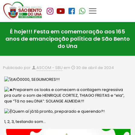
É hoje!!! Festa em comemoração aos 165
anos de emancipação política de São Bento
do Una
Publicado por
ASCOM - SBU
em
30 de abril de 2024
AlÔ0000, SEGUIMORES!!!
Preparem os looks e comecem a contagem regressiva
pra curtir o som de HENRIQUE CORTEZ, THIAGO FREITAS e “ela”,
que “Tá no seu DNA”: SOLANGE ALMEIDA!!!
Quem aí já tá pronto, preparado e querendo?!
1, 2, 3, testando som…