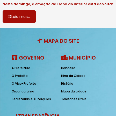
Neste domingo, a emoção da Copa do Interior está de volta!
Leia mais...
MAPA DO SITE
GOVERNO
MUNICÍPIO
A Prefeitura
Bandeira
O Prefeito
Hino da Cidade
O Vice-Prefeito
História
Organograma
Mapa da cidade
Secretarias e Autarquias
Telefones úteis