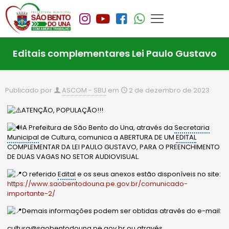
Editais complementares Lei Paulo Gustavo
Publicado por
ASCOM - SBU
em
2 de dezembro de 2023
ATENÇÃO, POPULAÇÃO!!!
A Prefeitura de São Bento do Una, através da
Secretaria
Municipal
de Cultura, comunica a ABERTURA DE UM
EDITAL
COMPLEMENTAR DA LEI PAULO GUSTAVO, PARA O PREENCHIMENTO
DE DUAS VAGAS NO SETOR AUDIOVISUAL.
O referido
Edital
e os seus anexos estão disponíveis no site:
https://www.saobentodouna.pe.gov.br/comunicado-
importante-2/
Demais informações podem ser obtidas através do e-mail:
cultura@saobentodouna.pe.gov.br ou através