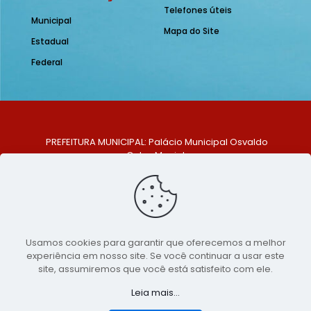
Telefones úteis
Municipal
Mapa do Site
Estadual
Federal
PREFEITURA MUNICIPAL: Palácio Municipal Osvaldo
Celso Maciel
ENDEREÇO: Praça Historiador Adalberto Paiva, nº 1,
Centro, São Bento do Una - PE. CEP: 553370-128
TELEFONE: (81) 99548-1569
E-MAIL: ouvidoria@saobentodouna.pe.gov.br
Siga-nos nas redes sociais:
Usamos cookies para garantir que oferecemos a melhor
experiência em nosso site. Se você continuar a usar este
Copyright 2021-2026 - Assessoria de Comunicação da
site, assumiremos que você está satisfeito com ele.
Prefeitura de São Bento do Una - PE
Leia mais...
Página desenvolvida pela agência de