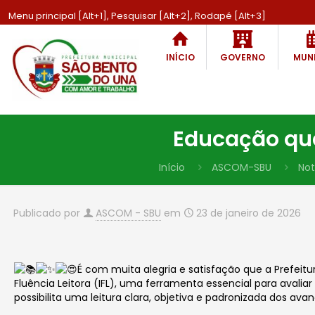
Menu principal [Alt+1], Pesquisar [Alt+2], Rodapé [Alt+3]
INÍCIO
GOVERNO
MUNI
Educação qu
Início
ASCOM-SBU
Not
Publicado por
ASCOM - SBU
em
23 de janeiro de 2026
É com muita alegria e satisfação que a Prefeit
Fluência Leitora (IFL), uma ferramenta essencial para avali
possibilita uma leitura clara, objetiva e padronizada dos av