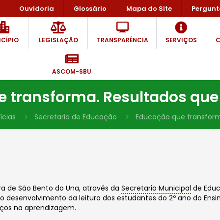
Ouvidoria
Glossário
Mapa do Site
Pergunt
CÍPIO
LEGISLAÇÃO
TRANSPARÊNCIA
SERVIÇOS
C
ASCOM-SBU
e transforma. Resultados qu
ícias
Secretaria de Educação
Educação que transfor
ura de São Bento do Una, através da
Secretaria Municipal
de Educ
ar o desenvolvimento da leitura dos estudantes do 2º ano do Ens
anços na aprendizagem.