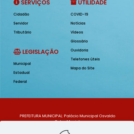
SERVIÇOS
UTILIDADE
Cidadão
COVID-19
Servidor
Notícias
Tributário
Vídeos
Glossário
LEGISLAÇÃO
Ouvidoria
Telefones úteis
Municipal
Mapa do Site
Estadual
Federal
PREFEITURA MUNICIPAL: Palácio Municipal Osvaldo
Celso Maciel
ENDEREÇO: Praça Historiador Adalberto Paiva, nº 1,
Centro, São Bento do Una - PE. CEP: 553370-128