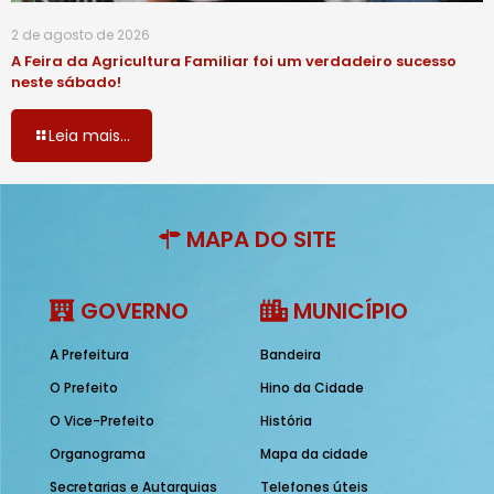
2 de agosto de 2026
A Feira da Agricultura Familiar foi um verdadeiro sucesso
neste sábado!
Leia mais...
MAPA DO SITE
GOVERNO
MUNICÍPIO
A Prefeitura
Bandeira
O Prefeito
Hino da Cidade
O Vice-Prefeito
História
Organograma
Mapa da cidade
Secretarias e Autarquias
Telefones úteis