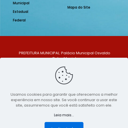
Municipal
Mapa do Site
Estadual
Federal
PREFEITURA MUNICIPAL: Palácio Municipal Osvaldo
Celso Maciel
ENDEREÇO: Praça Historiador Adalberto Paiva, nº 1,
Centro, São Bento do Una - PE. CEP: 553370-128
TELEFONE: (81) 99548-1569
E-MAIL: ouvidoria@saobentodouna.pe.gov.br
Siga-nos nas redes sociais:
Usamos cookies para garantir que oferecemos a melhor
experiência em nosso site. Se você continuar a usar este
Copyright 2021-2026 - Assessoria de Comunicação da
site, assumiremos que você está satisfeito com ele.
Prefeitura de São Bento do Una - PE
Leia mais...
Página desenvolvida pela agência de
publicidade
LumusWeb - Agência Digital