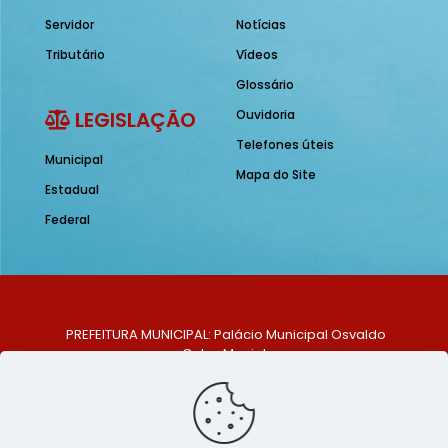
Servidor
Notícias
Tributário
Vídeos
Glossário
LEGISLAÇÃO
Ouvidoria
Telefones úteis
Municipal
Mapa do Site
Estadual
Federal
PREFEITURA MUNICIPAL: Palácio Municipal Osvaldo
Celso Maciel
ENDEREÇO: Praça Historiador Adalberto Paiva, nº 1,
Centro, São Bento do Una - PE. CEP: 553370-128
TELEFONE: (81) 99548-1569
E-MAIL: ouvidoria@saobentodouna.pe.gov.br