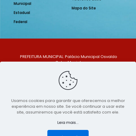
Municipal
Mapa do Site
Estadual
Federal
PREFEITURA MUNICIPAL: Palácio Municipal Osvaldo
Celso Maciel
ENDEREÇO: Praça Historiador Adalberto Paiva, nº 1,
Centro, São Bento do Una - PE. CEP: 553370-128
TELEFONE: (81) 99548-1569
E-MAIL: ouvidoria@saobentodouna.pe.gov.br
Siga-nos nas redes sociais:
Usamos cookies para garantir que oferecemos a melhor
experiência em nosso site. Se você continuar a usar este
Copyright 2021-2026 - Assessoria de Comunicação da
site, assumiremos que você está satisfeito com ele.
Prefeitura de São Bento do Una - PE
Leia mais...
Página desenvolvida pela agência de
publicidade
LumusWeb - Agência Digital