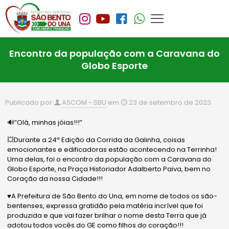
Encontro da população com a Caravana do
Globo Esporte
Publicado por
ASCOM - SBU
em
23 de setembro de 2023
🔊”Olá, minhas jóias!!!”
💥Durante a 24ª Edição da Corrida da Galinha, coisas
emocionantes e edificadoras estão acontecendo na Terrinha!
Uma delas, foi o encontro da população com a Caravana do
Globo Esporte, na Praça Historiador Adalberto Paiva, bem no
Coração da nossa Cidade!!!
♥️A Prefeitura de São Bento do Una, em nome de todos os são-
bentenses, expressa gratidão pela matéria incrível que foi
produzida e que vai fazer brilhar o nome desta Terra que já
adotou todos vocês do GE como filhos do coração!!!