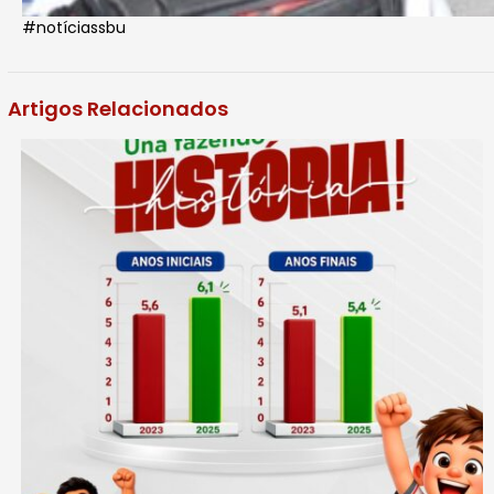
#notíciassbu
Artigos Relacionados