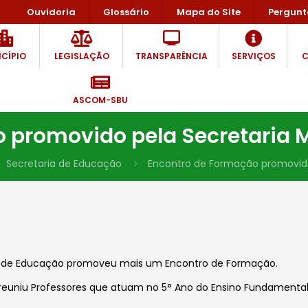
Ouvidoria
Glossário
Mapa do Site
Pergunt
CÍPIO
LEGISLAÇÃO
TRANSPARÊNCIA
SERVIÇOS
C
ASCOM-SBU
 promovido pela Secretaria 
Secretaria de Educação
Encontro de Formação promovido
de Educação promoveu mais um Encontro de Formação.
euniu Professores que atuam no 5° Ano do Ensino Fundamental