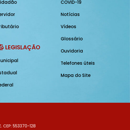
idadão
COVID-19
ervidor
Notícias
ributário
Vídeos
Glossário
LEGISLAÇÃO
Ouvidoria
unicipal
Telefones úteis
stadual
Mapa do Site
ederal
E. CEP: 553370-128