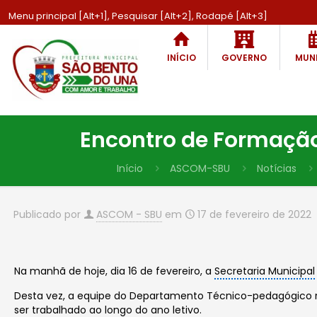
Menu principal [Alt+1], Pesquisar [Alt+2], Rodapé [Alt+3]
INÍCIO
GOVERNO
MUNI
Encontro de Formação
Início
ASCOM-SBU
Notícias
Publicado por
ASCOM - SBU
em
17 de fevereiro de 2022
Na manhã de hoje, dia 16 de fevereiro, a
Secretaria Municipal
Desta vez, a equipe do Departamento Técnico-pedagógico r
ser trabalhado ao longo do ano letivo.