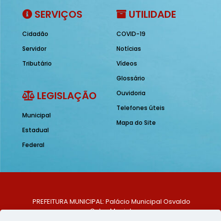
SERVIÇOS
UTILIDADE
Cidadão
COVID-19
Servidor
Notícias
Tributário
Vídeos
Glossário
LEGISLAÇÃO
Ouvidoria
Telefones úteis
Municipal
Mapa do Site
Estadual
Federal
PREFEITURA MUNICIPAL: Palácio Municipal Osvaldo
Celso Maciel
ENDEREÇO: Praça Historiador Adalberto Paiva, nº 1,