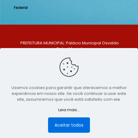
Federal
PREFEITURA MUNICIPAL: Palácio Municipal Osvaldo
Celso Maciel
ENDEREÇO: Praça Historiador Adalberto Paiva, nº 1,
Centro, São Bento do Una - PE. CEP: 553370-128
TELEFONE: (81) 99548-1569
E-MAIL: ouvidoria@saobentodouna.pe.gov.br
Siga-nos nas redes sociais:
Usamos cookies para garantir que oferecemos a melhor
experiência em nosso site. Se você continuar a usar este
Copyright 2021-2026 - Assessoria de Comunicação da
site, assumiremos que você está satisfeito com ele.
Prefeitura de São Bento do Una - PE
Leia mais...
Página desenvolvida pela agência de
publicidade
LumusWeb - Agência Digital
Aceitar todos