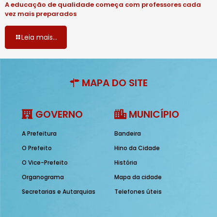
A educação de qualidade começa com professores cada
vez mais preparados
Leia mais...
MAPA DO SITE
GOVERNO
MUNICÍPIO
A Prefeitura
Bandeira
O Prefeito
Hino da Cidade
O Vice-Prefeito
História
Organograma
Mapa da cidade
Secretarias e Autarquias
Telefones úteis