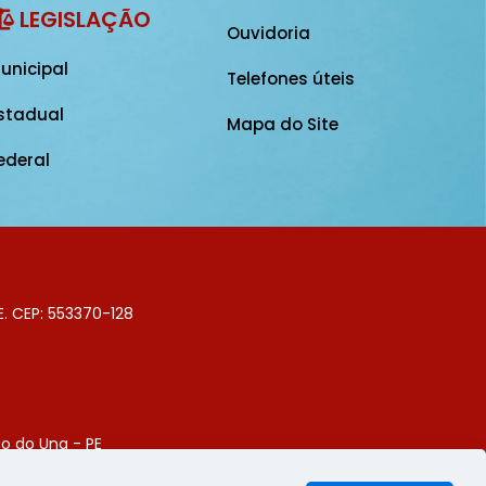
LEGISLAÇÃO
Ouvidoria
unicipal
Telefones úteis
stadual
Mapa do Site
ederal
E. CEP: 553370-128
o do Una - PE