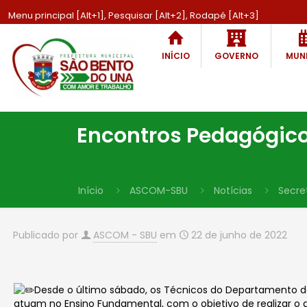
Menu principal [Alt+1], Pesquisar [Alt+2], Rodapé [Alt+3]
INÍCIO
GOVERNO
MUNI
Encontros Pedagógico
Início
ASCOM-SBU
Notícias
Secre
Publicado por
ASCOM - SBU
em
22 de junho de 2022
Desde o último sábado, os Técnicos do Departamento d
atuam no Ensino Fundamental, com o objetivo de realizar o