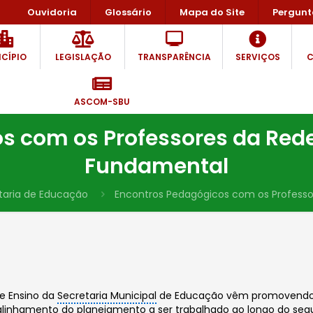
Ouvidoria
Glossário
Mapa do Site
Pergunt
CÍPIO
LEGISLAÇÃO
TRANSPARÊNCIA
SERVIÇOS
C
ASCOM-SBU
s com os Professores da Red
Fundamental
taria de Educação
Encontros Pedagógicos com os Profess
e Ensino da
Secretaria Municipal
de Educação vêm promovendo E
 alinhamento do planejamento a ser trabalhado ao longo do seg