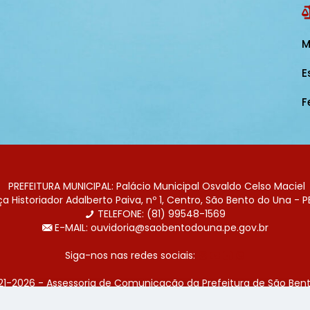
M
E
F
PREFEITURA MUNICIPAL: Palácio Municipal Osvaldo Celso Maciel
 Historiador Adalberto Paiva, nº 1, Centro, São Bento do Una - P
TELEFONE: (81) 99548-1569
E-MAIL: ouvidoria@saobentodouna.pe.gov.br
Siga-nos nas redes sociais:
21-2026 - Assessoria de Comunicação da Prefeitura de São Bent