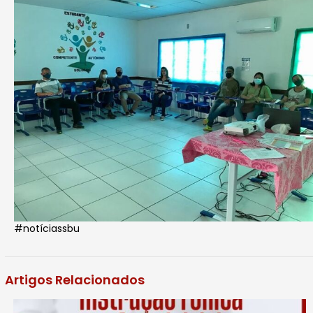
#notíciassbu
Artigos Relacionados