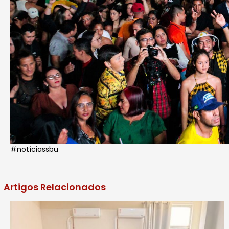
#notíciassbu
Artigos Relacionados