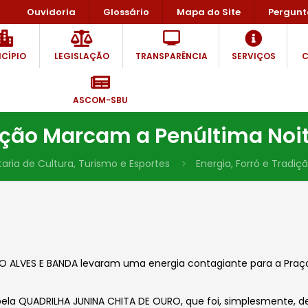
Ouvidoria
Glossário
Mapa do Site
Pergunt
CÍPIO
LEGISLAÇÃO
TRANSPARÊNCIA
SERVIÇOS
C
ASCOM-SBU
dição Marcam a Penúltima Noit
aria de Cultura, Turismo e Esportes
Energia, Forró e Tradi
O ALVES E BANDA levaram uma energia contagiante para a Praç
pela QUADRILHA JUNINA CHITA DE OURO, que foi, simplesmente, 