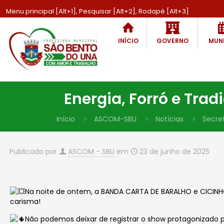
Menu principal [Alt+1], Pesquisar [Alt+2], Rodapé [Alt+3]
INÍCIO
GOVERNO
MUNI
Energia, Forró e Tra
Início
ASCOM-SBU
Notícias
Secret
Publicado por
ASCOM - SBU
em
23 de junho de 2025
Na noite de ontem, a BANDA CARTA DE BARALHO e CICINH
c
arisma!
Não podemos deixar de registrar o show protagonizado 