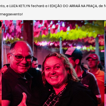
nto, e LUIZA KETLYN fechará a I EDIÇÃO DO ARRAIÁ NA PRAÇA, de f
se megaevento!