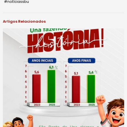
#notíciassbu
Artigos Relacionados