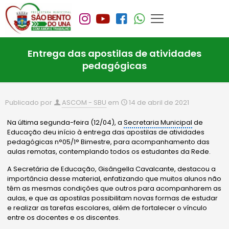
Entrega das apostilas de atividades
pedagógicas
Publicado por
ASCOM - SBU
em
14 de abril de 2021
Na última segunda-feira (12/04), a
Secretaria Municipal
de
Educação deu início à entrega das apostilas de atividades
pedagógicas n°05/1° Bimestre, para acompanhamento das
aulas remotas, contemplando todos os estudantes da Rede.
A Secretária de Educação, Gisângella Cavalcante, destacou a
importância desse material, enfatizando que muitos alunos não
têm as mesmas condições que outros para acompanharem as
aulas, e que as apostilas possibilitam novas formas de estudar
e realizar as tarefas escolares, além de fortalecer o vínculo
entre os docentes e os discentes.