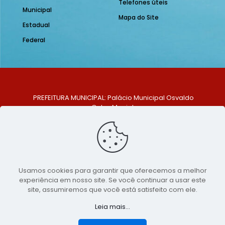
Telefones úteis
Municipal
Mapa do Site
Estadual
Federal
PREFEITURA MUNICIPAL: Palácio Municipal Osvaldo
Celso Maciel
ENDEREÇO: Praça Historiador Adalberto Paiva, nº 1,
Centro, São Bento do Una - PE. CEP: 553370-128
TELEFONE: (81) 99548-1569
E-MAIL: ouvidoria@saobentodouna.pe.gov.br
Siga-nos nas redes sociais:
Usamos cookies para garantir que oferecemos a melhor
experiência em nosso site. Se você continuar a usar este
Copyright 2021-2026 - Assessoria de Comunicação da
site, assumiremos que você está satisfeito com ele.
Prefeitura de São Bento do Una - PE
Leia mais...
Página desenvolvida pela agência de
publicidade
LumusWeb - Agência Digital