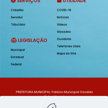
SERVIÇOS
UTILIDADE
Cidadão
COVID-19
Servidor
Notícias
Tributário
Vídeos
Glossário
LEGISLAÇÃO
Ouvidoria
Telefones úteis
Municipal
Mapa do Site
Estadual
Federal
PREFEITURA MUNICIPAL: Palácio Municipal Osvaldo
Celso Maciel
ENDEREÇO: Praça Historiador Adalberto Paiva, nº 1,
Centro, São Bento do Una - PE. CEP: 553370-128