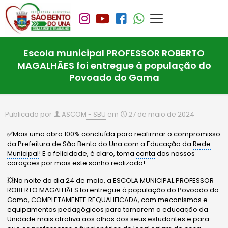
Escola municipal PROFESSOR ROBERTO
MAGALHÃES foi entregue à população do
Povoado do Gama
Publicado por
ASCOM - SBU
em
27 de maio de 2024
✅Mais uma obra 100% concluída para reafirmar o compromisso
da Prefeitura de São Bento do Una com a Educação da
Rede
Municipal
! E a felicidade, é claro, toma
conta
dos nossos
corações por mais este sonho realizado!
💥Na noite do dia 24 de maio, a ESCOLA MUNICIPAL PROFESSOR
ROBERTO MAGALHÃES foi entregue à população do Povoado do
Gama, COMPLETAMENTE REQUALIFICADA, com mecanismos e
equipamentos pedagógicos para tornarem a educação da
Unidade mais atrativa aos olhos dos seus estudantes e para