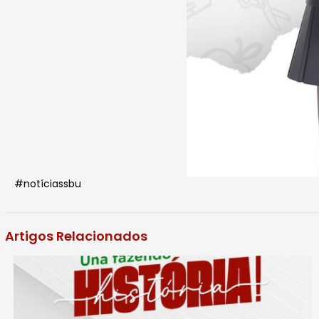
#notíciassbu
Artigos Relacionados