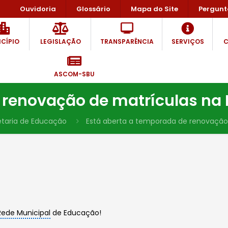
Ouvidoria
Glossário
Mapa do Site
Pergunt
CÍPIO
LEGISLAÇÃO
TRANSPARÊNCIA
SERVIÇOS
C
ASCOM-SBU
 renovação de matrículas na
etaria de Educação
Está aberta a temporada de renovação
Rede Municipal
de Educação!