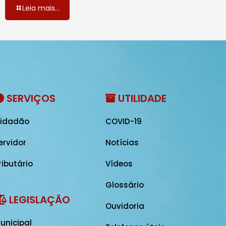
Leia mais...
SERVIÇOS
UTILIDADE
idadão
COVID-19
ervidor
Notícias
ributário
Vídeos
Glossário
LEGISLAÇÃO
Ouvidoria
unicipal