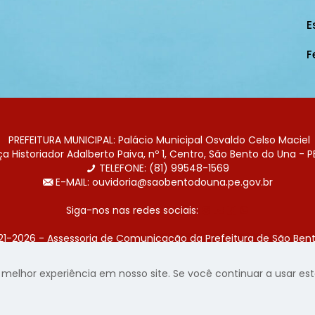
E
F
PREFEITURA MUNICIPAL: Palácio Municipal Osvaldo Celso Maciel
 Historiador Adalberto Paiva, nº 1, Centro, São Bento do Una - P
TELEFONE: (81) 99548-1569
E-MAIL: ouvidoria@saobentodouna.pe.gov.br
Siga-nos nas redes sociais:
21-2026 - Assessoria de Comunicação da Prefeitura de São Bent
 desenvolvida pela agência de publicidade
LumusWeb - Agência 
elhor experiência em nosso site. Se você continuar a usar este