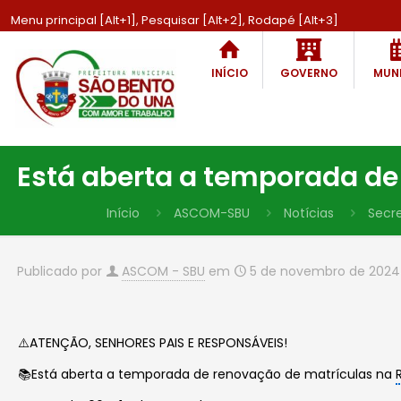
Menu principal [Alt+1], Pesquisar [Alt+2], Rodapé [Alt+3]
INÍCIO
GOVERNO
MUNI
Está aberta a temporada de
Início
ASCOM-SBU
Notícias
Secr
Publicado por
ASCOM - SBU
em
5 de novembro de 2024
⚠️ATENÇÃO, SENHORES PAIS E RESPONSÁVEIS!
📚Está aberta a temporada de renovação de matrículas na