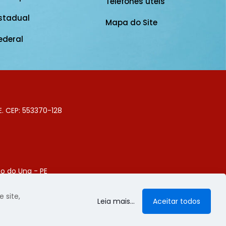
Telefones úteis
stadual
Mapa do Site
ederal
E. CEP: 553370-128
o do Una - PE
Digital
 site,
Leia mais...
Aceitar todos