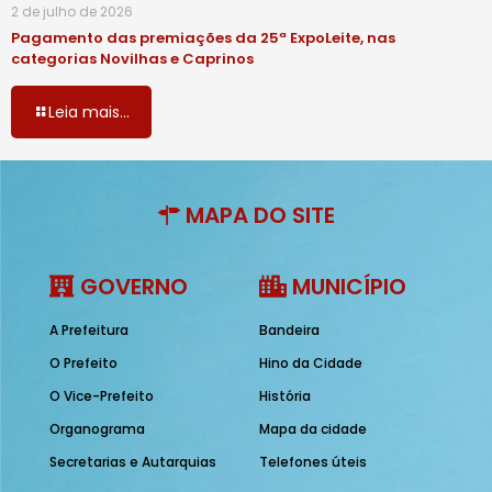
2 de julho de 2026
Pagamento das premiações da 25ª ExpoLeite, nas
categorias Novilhas e Caprinos
Leia mais...
MAPA DO SITE
GOVERNO
MUNICÍPIO
A Prefeitura
Bandeira
O Prefeito
Hino da Cidade
O Vice-Prefeito
História
Organograma
Mapa da cidade
Secretarias e Autarquias
Telefones úteis