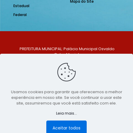
Mapa do Site
Estadual
Federal
PREFEITURA MUNICIPAL: Palácio Municipal Osvaldo
Celso Maciel
ENDEREÇO: Praça Historiador Adalberto Paiva, nº 1,
Centro, São Bento do Una - PE. CEP: 553370-128
TELEFONE: (81) 99548-1569
E-MAIL: ouvidoria@saobentodouna.pe.gov.br
Siga-nos nas redes sociais:
Usamos cookies para garantir que oferecemos a melhor
experiência em nosso site. Se você continuar a usar este
Copyright 2021-2026 - Assessoria de Comunicação da
site, assumiremos que você está satisfeito com ele.
Prefeitura de São Bento do Una - PE
Leia mais...
Página desenvolvida pela agência de
publicidade
LumusWeb - Agência Digital
Aceitar todos