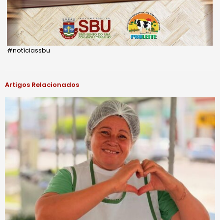
#notíciassbu
Artigos Relacionados