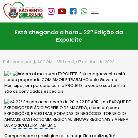
Está chegando a hora… 22ª Edição da
Expoleite
Publicado por
ASCOM - SBU
em
17 de abril de 2023
Vem aí mais uma EXPOLEITE! Este megaevento está
sendo preparado COM AMOR E TRABALHO pelo Governo
Municipal, em parceria com a PROLEITE, e você e sua família
são os convidados especiais.
A 22ª Edição acontecerá de 20 a 22 DE ABRIL, no PARQUE DE
EXPOSIÇÕES ELÁDIO PORFÍRIO DE MACEDO, e contará com
EXPOSIÇÕES, PALESTRAS, RODADAS DE NEGÓCIOS, TORNEIO DE
ANIMAIS, GASTRONOMIA REGIONAL, SHOWS REGIONAIS E A FEIRA
DA
AGRICULTURA FAMILIAR
.
Compareçam e prestigiem esta magnífica realização!