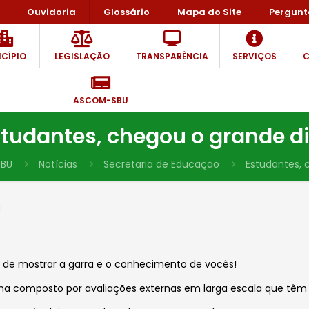
Ouvidoria
Glossário
Mapa do Site
Pergunt
CÍPIO
LEGISLAÇÃO
TRANSPARÊNCIA
SERVIÇOS
C
ASCOM-SBU
tudantes, chegou o grande di
BU
Notícias
Secretaria de Educação
Estudantes, 
1
a de mostrar a garra e o conhecimento de vocês!
a composto por avaliações externas em larga escala que têm c