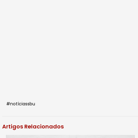
#notíciassbu
Artigos Relacionados