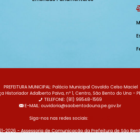
M
E
F
PREFEITURA MUNICIPAL: Palácio Municipal Osvaldo Celso Maciel
 Historiador Adalberto Paiva, nº 1, Centro, São Bento do Una - P
TELEFONE: (81) 99548-1569
E-MAIL: ouvidoria@saobentodouna.pe.gov.br
Siga-nos nas redes sociais:
21-2026 - Assessoria de Comunicação da Prefeitura de São Bent