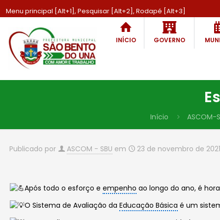
Menu principal [Alt+1], Pesquisar [Alt+2], Rodapé [Alt+3]
INÍCIO
GOVERNO
MUNI
Es
Início
ASCOM-S
Publicado por
ASCOM - SBU
em
23 de novembro de 202
Após todo o esforço e
empenho
ao longo do ano, é hor
O Sistema de Avaliação da
Educação Básica
é um sistem