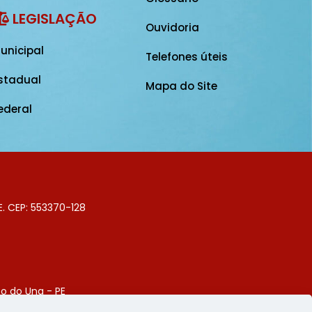
LEGISLAÇÃO
Ouvidoria
unicipal
Telefones úteis
stadual
Mapa do Site
ederal
E. CEP: 553370-128
o do Una - PE