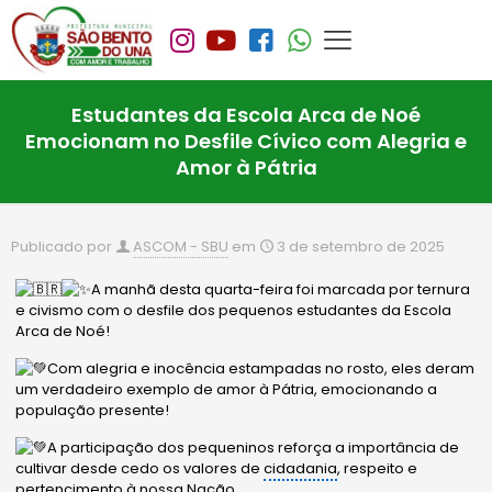
Estudantes da Escola Arca de Noé
Emocionam no Desfile Cívico com Alegria e
Amor à Pátria
Publicado por
ASCOM - SBU
em
3 de setembro de 2025
A manhã desta quarta-feira foi marcada por ternura
e civismo com o desfile dos pequenos estudantes da Escola
Arca de Noé!
Com alegria e inocência estampadas no rosto, eles deram
um verdadeiro exemplo de amor à Pátria, emocionando a
população presente!
A participação dos pequeninos reforça a importância de
cultivar desde cedo os valores de
cidadania
, respeito e
pertencimento à nossa Nação.