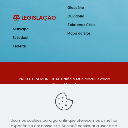
Glossário
LEGISLAÇÃO
Ouvidoria
Telefones úteis
Municipal
Mapa do Site
Estadual
Federal
PREFEITURA MUNICIPAL: Palácio Municipal Osvaldo
Celso Maciel
ENDEREÇO: Praça Historiador Adalberto Paiva, nº 1,
Centro, São Bento do Una - PE. CEP: 553370-128
TELEFONE: (81) 99548-1569
E-MAIL: ouvidoria@saobentodouna.pe.gov.br
Siga-nos nas redes sociais:
Usamos cookies para garantir que oferecemos a melhor
experiência em nosso site. Se você continuar a usar este
Copyright 2021-2026 - Assessoria de Comunicação da