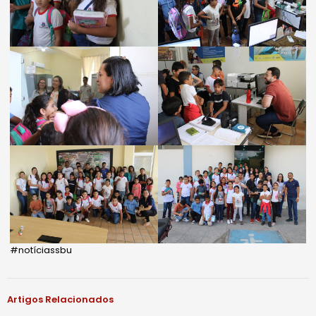
#notíciassbu
Artigos Relacionados