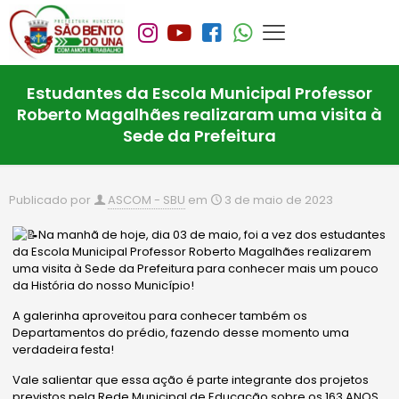
Estudantes da Escola Municipal Professor
Roberto Magalhães realizaram uma visita à
Sede da Prefeitura
Publicado por
ASCOM - SBU
em
3 de maio de 2023
Na manhã de hoje, dia 03 de maio, foi a vez dos estudantes
da Escola Municipal Professor Roberto Magalhães realizarem
uma visita à Sede da Prefeitura para conhecer mais um pouco
da História do nosso Município!
A galerinha aproveitou para conhecer também os
Departamentos do prédio, fazendo desse momento uma
verdadeira festa!
Vale salientar que essa ação é parte integrante dos projetos
previstos pela
Rede Municipal
de Educação sobre os 163 ANOS