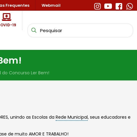
as Frequentes
Webmail
OVID-19
 Bem!
l do Concurso Ler Bem!
RES, unindo as Escolas da
Rede Municipal
, seus educadores e
à base de muito AMOR E TRABALHO!