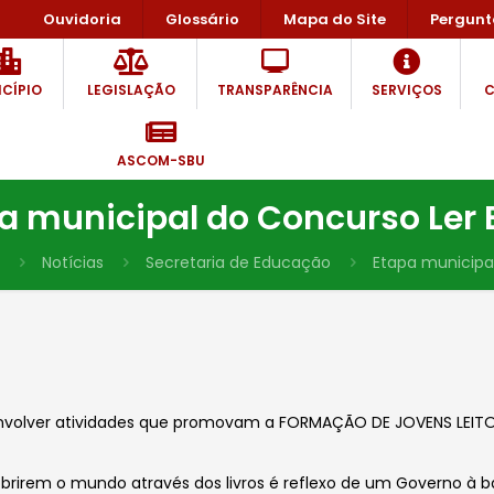
Ouvidoria
Glossário
Mapa do Site
Pergunt
CÍPIO
LEGISLAÇÃO
TRANSPARÊNCIA
SERVIÇOS
C
ASCOM-SBU
a municipal do Concurso Ler
Notícias
Secretaria de Educação
Etapa municipa
envolver atividades que promovam a FORMAÇÃO DE JOVENS LEITO
escobrirem o mundo através dos livros é reflexo de um Governo 