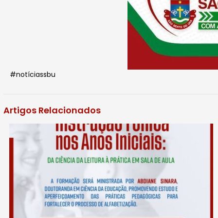
#notíciassbu
Artigos Relacionados