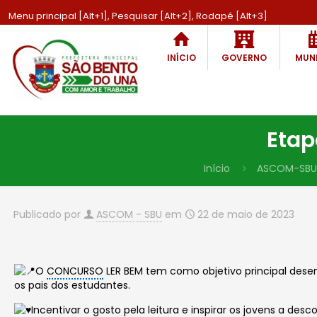
Menu principal [Alt+1], Pesquisar [Alt+2], Rodapé [Alt+3]
INÍCIO
GOVERNO
MUNI
Etap
Início
ASCOM-SBU
Publicado por
ASCOM - SBU
em
22 de maio de 2023
O
CONCURSO
LER BEM tem como objetivo principal des
os pais dos estudantes.
Incentivar o gosto pela leitura e inspirar os jovens a d