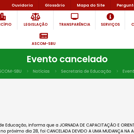
Ouvidoria
Glossário
Mapa do Site
Pergunt
CÍPIO
LEGISLAÇÃO
TRANSPARÊNCIA
SERVIÇOS
C
ASCOM-SBU
Evento cancelado
SCOM-SBU
Notícias
Secretaria de Educação
Even
ia de Educação, informa que a JORNADA DE CAPACITAÇÃO E ORIEN
ada no próximo dia 28, foi CANCELADA DEVIDO A UMA MUDANÇA NA