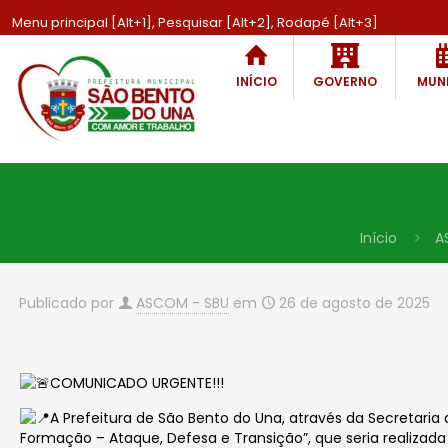
Menu principal [Alt+1], Pesquisar [Alt+2], Rodapé [Alt+3]
INÍCIO
GOVERNO
MUNI
Início
A
Publicado por
ASCOM - SBU
em
26 de agosto de 2025
COMUNICADO URGENTE!!!
A Prefeitura de São Bento do Una, através da Secretar
Formação – Ataque, Defesa e Transição”, que seria realiz