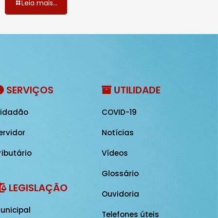
Leia mais...
SERVIÇOS
UTILIDADE
idadão
COVID-19
ervidor
Notícias
ributário
Vídeos
Glossário
LEGISLAÇÃO
Ouvidoria
unicipal
Telefones úteis