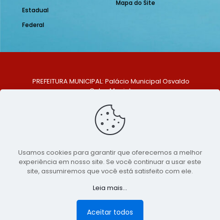
Mapa do Site
Estadual
Federal
PREFEITURA MUNICIPAL: Palácio Municipal Osvaldo
Celso Maciel
ENDEREÇO: Praça Historiador Adalberto Paiva, nº 1,
Centro, São Bento do Una - PE. CEP: 553370-128
TELEFONE: (81) 99548-1569
E-MAIL: ouvidoria@saobentodouna.pe.gov.br
Siga-nos nas redes sociais:
Usamos cookies para garantir que oferecemos a melhor
experiência em nosso site. Se você continuar a usar este
Copyright 2021-2026 - Assessoria de Comunicação da
site, assumiremos que você está satisfeito com ele.
Prefeitura de São Bento do Una - PE
Leia mais...
Página desenvolvida pela agência de
publicidade
LumusWeb - Agência Digital
Aceitar todos