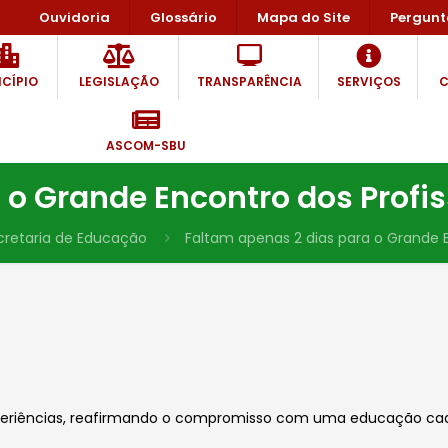
Ouvidoria
Glossário
Mapa do Site
Pergunt
CÍPIO
LEGISLAÇÃO
TRANSPARÊNCIA
SERVIÇOS
C
ASCOM-SBU
 o Grande Encontro dos Profi
cretaria de Educação
Faltam apenas 2 dias para o Grande E
e experiências, reafirmando o compromisso com uma educação ca