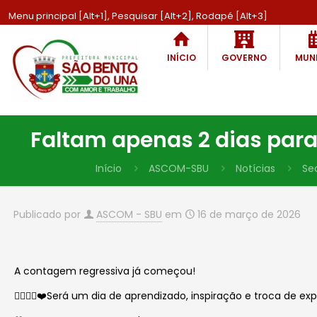
Menu principal [Alt+1], Pesquisar [Alt+2], Rodapé [Alt+3]
INÍCIO
GOVERNO
MUNI
Faltam apenas 2 dias para
Início
ASCOM-SBU
Notícias
Se
Publicado por
ASCOM - SBU
em
16 de março de 2026
A contagem regressiva já começou!
🙋🏻‍♂️✨❤️Será um dia de aprendizado, inspiração e troca d