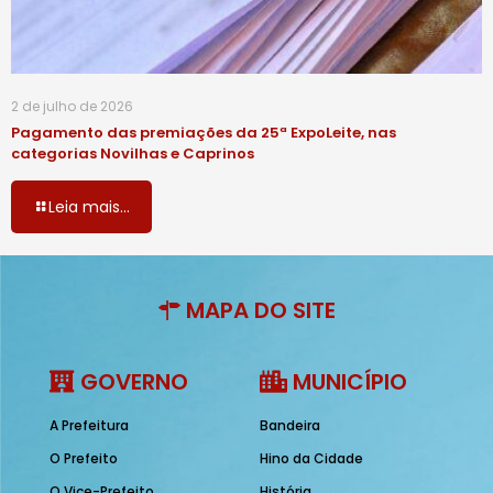
2 de julho de 2026
Pagamento das premiações da 25ª ExpoLeite, nas
categorias Novilhas e Caprinos
Leia mais...
MAPA DO SITE
GOVERNO
MUNICÍPIO
A Prefeitura
Bandeira
O Prefeito
Hino da Cidade
O Vice-Prefeito
História