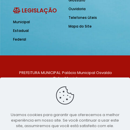
Glossário
LEGISLAÇÃO
Ouvidoria
Telefones úteis
Municipal
Mapa do Site
Estadual
Federal
PREFEITURA MUNICIPAL: Palácio Municipal Osvaldo
Celso Maciel
ENDEREÇO: Praça Historiador Adalberto Paiva, nº 1,
Centro, São Bento do Una - PE. CEP: 553370-128
TELEFONE: (81) 99548-1569
E-MAIL: ouvidoria@saobentodouna.pe.gov.br
Siga-nos nas redes sociais:
Usamos cookies para garantir que oferecemos a melhor
experiência em nosso site. Se você continuar a usar este
Copyright 2021-2026 - Assessoria de Comunicação da
site, assumiremos que você está satisfeito com ele.
Prefeitura de São Bento do Una - PE