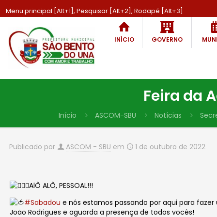
Menu principal [Alt+1], Pesquisar [Alt+2], Rodapé [Alt+3]
INÍCIO
GOVERNO
MUNI
Feira da 
Início
ASCOM-SBU
Notícias
Secr
Publicado por
ASCOM - SBU
em
1 de outubro de 2022
AlÔ ALÔ, PESSOAL!!!
#Sabadou
e nós estamos passando por aqui para faze
João Rodrigues e aguarda a presença de todos vocês!