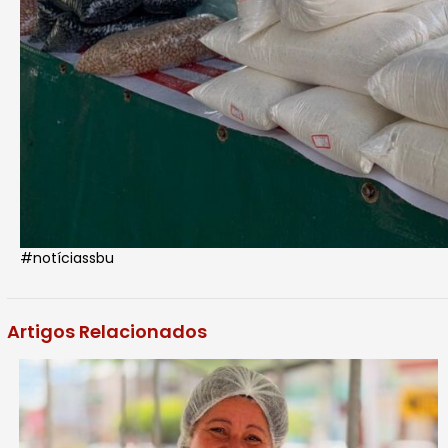
#notíciassbu
Artigos Relacionados