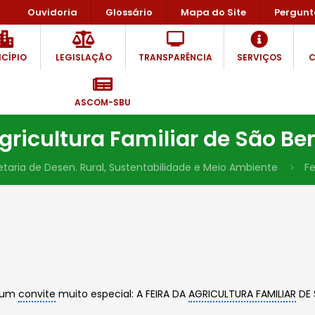
Ouvidoria
Glossário
Mapa do Site
Pergunt
CÍPIO
LEGISLAÇÃO
TRANSPARÊNCIA
SERVIÇOS
C
ASCOM-SBU
Agricultura Familiar de São Be
etaria de Desen. Rural, Sustentabilidade e Meio Ambiente
Fe
r um
convite
muito especial: A FEIRA DA
AGRICULTURA FAMILIAR
DE 