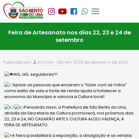
Feira de Artesanato nos dias 22, 23 e 24 de
setembro
Publicado por
ASCOM - SBU
em
20 de setembro de 2023
Alô, alô, seguidores!!!
Apoiar as pessoas que encaram o “fazer com as mãos”
como estilo de vida e fonte de renda ajuda a fortalecer a
economia do Município e valoriza a Cultura local!
Pensando nisso, a Prefeitura de São Bento do Una,
através da Secretaria de Cultura promoverá, nos próximos dias
22, 23 e 24, NO CASARÃO ARTE E CULTURA ALCEU VALENÇA, A
FEIRA DE ARTESANATO.
A
Feira possibilitará a exposição, a divulgação e as vendas