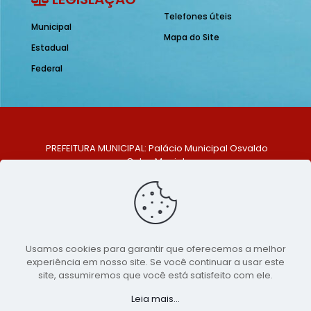
Telefones úteis
Municipal
Mapa do Site
Estadual
Federal
PREFEITURA MUNICIPAL: Palácio Municipal Osvaldo
Celso Maciel
ENDEREÇO: Praça Historiador Adalberto Paiva, nº 1,
Centro, São Bento do Una - PE. CEP: 553370-128
TELEFONE: (81) 99548-1569
E-MAIL: ouvidoria@saobentodouna.pe.gov.br
Siga-nos nas redes sociais:
Usamos cookies para garantir que oferecemos a melhor
experiência em nosso site. Se você continuar a usar este
Copyright 2021-2026 - Assessoria de Comunicação da
site, assumiremos que você está satisfeito com ele.
Prefeitura de São Bento do Una - PE
Leia mais...
Página desenvolvida pela agência de