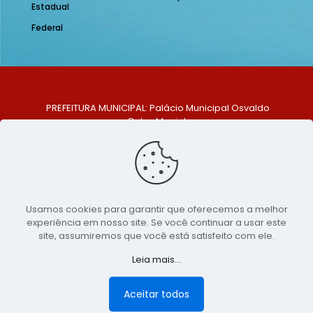
Estadual
Federal
PREFEITURA MUNICIPAL: Palácio Municipal Osvaldo
Celso Maciel
ENDEREÇO: Praça Historiador Adalberto Paiva, nº 1,
Centro, São Bento do Una - PE. CEP: 553370-128
TELEFONE: (81) 99548-1569
E-MAIL: ouvidoria@saobentodouna.pe.gov.br
Siga-nos nas redes sociais:
Usamos cookies para garantir que oferecemos a melhor
experiência em nosso site. Se você continuar a usar este
Copyright 2021-2026 - Assessoria de Comunicação da
site, assumiremos que você está satisfeito com ele.
Prefeitura de São Bento do Una - PE
Leia mais...
Página desenvolvida pela agência de
publicidade
LumusWeb - Agência Digital
Aceitar todos