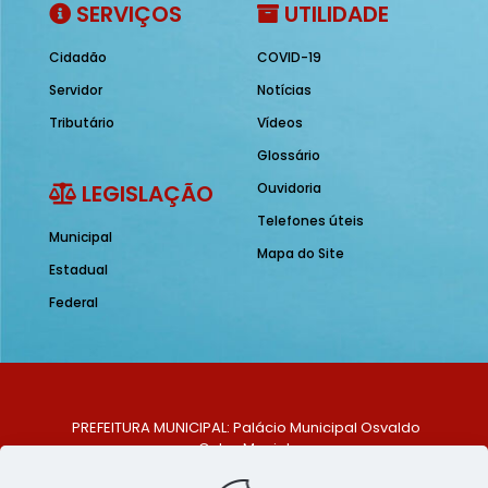
SERVIÇOS
UTILIDADE
Cidadão
COVID-19
Servidor
Notícias
Tributário
Vídeos
Glossário
LEGISLAÇÃO
Ouvidoria
Telefones úteis
Municipal
Mapa do Site
Estadual
Federal
PREFEITURA MUNICIPAL: Palácio Municipal Osvaldo
Celso Maciel
ENDEREÇO: Praça Historiador Adalberto Paiva, nº 1,