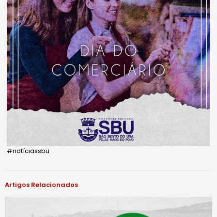
#notíciassbu
Artigos Relacionados