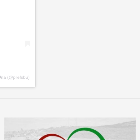
Una (@prefsbu)