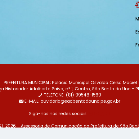
M
E
F
PREFEITURA MUNICIPAL: Palácio Municipal Osvaldo Celso Maciel
 Historiador Adalberto Paiva, nº 1, Centro, São Bento do Una - P
TELEFONE: (81) 99548-1569
E-MAIL: ouvidoria@saobentodouna.pe.gov.br
Siga-nos nas redes sociais:
21-2026 - Assessoria de Comunicação da Prefeitura de São Bent
 desenvolvida pela agência de publicidade
LumusWeb - Agência 