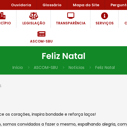
Ouvidoria
Glossário
Mapa do Site
Pergunt
CÍPIO
LEGISLAÇÃO
TRANSPARÊNCIA
SERVIÇOS
C
ASCOM-SBU
Feliz Natal
Início
ASCOM-SBU
Notícias
Feliz Natal
4
e os corações, inspira bondade e reforça laços!
 somos convidados a fazer o mesmo, espalhando alegria, comp