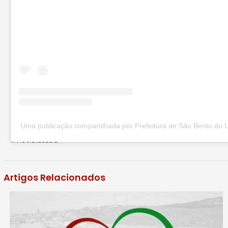
Uma publicação compartilhada por Prefeitura de São Bento do 
#notíciassbu
Artigos Relacionados