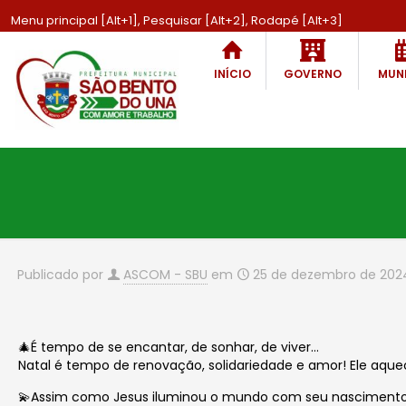
Menu principal [Alt+1], Pesquisar [Alt+2], Rodapé [Alt+3]
INÍCIO
GOVERNO
MUNI
Publicado por
ASCOM - SBU
em
25 de dezembro de 202
🎄É tempo de se encantar, de sonhar, de viver…
Natal é tempo de renovação, solidariedade e amor! Ele aquec
💫Assim como Jesus iluminou o mundo com seu nascimento,