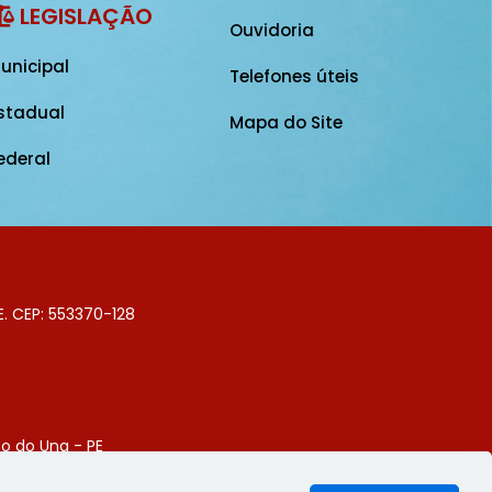
LEGISLAÇÃO
Ouvidoria
unicipal
Telefones úteis
stadual
Mapa do Site
ederal
E. CEP: 553370-128
o do Una - PE
Digital