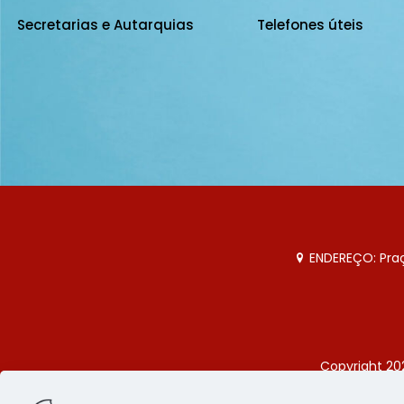
Secretarias e Autarquias
Telefones úteis
ENDEREÇO: Praça
Copyright 20
Página