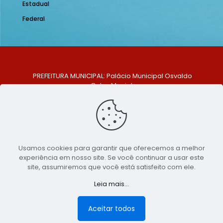
Estadual
Federal
PREFEITURA MUNICIPAL: Palácio Municipal Osvaldo
Celso Maciel
ENDEREÇO: Praça Historiador Adalberto Paiva, nº 1,
Centro, São Bento do Una - PE. CEP: 553370-128
TELEFONE: (81) 99548-1569
E-MAIL: ouvidoria@saobentodouna.pe.gov.br
Siga-nos nas redes sociais:
Usamos cookies para garantir que oferecemos a melhor
experiência em nosso site. Se você continuar a usar este
Copyright 2021-2026 - Assessoria de Comunicação da
site, assumiremos que você está satisfeito com ele.
Prefeitura de São Bento do Una - PE
Leia mais...
Página desenvolvida pela agência de
publicidade
LumusWeb - Agência Digital
Aceitar todos