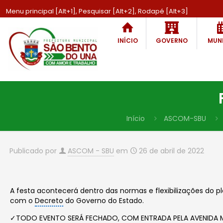
Menu principal [Alt+1], Pesquisar [Alt+2], Rodapé [Alt+3]
INÍCIO
GOVERNO
MUNI
Início
ASCOM-SBU
Publicado por
ASCOM - SBU
em
26 de abril de 2022
A festa acontecerá dentro das normas e flexibilizações do
com o
Decreto
do Governo do Estado.
✓TODO EVENTO SERÁ FECHADO, COM ENTRADA PELA AVENIDA M