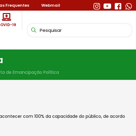
as Frequentes
Webmail
OVID-19
a
sta de Emancipação Política
m acontecer com 100% da capacidade do público, de acordo