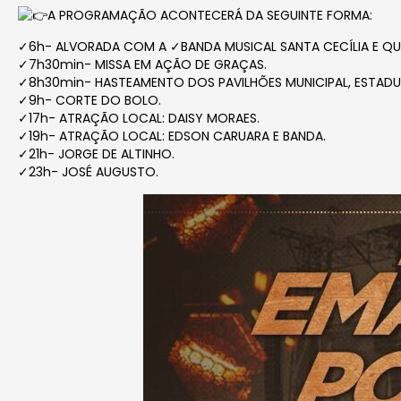
A PROGRAMAÇÃO ACONTECERÁ DA SEGUINTE FORMA:
✓6h- ALVORADA COM A ✓BANDA MUSICAL SANTA CECÍLIA E QU
✓7h30min- MISSA EM AÇÃO DE GRAÇAS.
✓8h30min- HASTEAMENTO DOS PAVILHÕES MUNICIPAL, ESTADUA
✓9h- CORTE DO BOLO.
✓17h- ATRAÇÃO LOCAL: DAISY MORAES.
✓19h- ATRAÇÃO LOCAL: EDSON CARUARA E BANDA.
✓21h- JORGE DE ALTINHO.
✓23h- JOSÉ AUGUSTO.