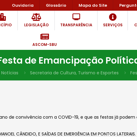
Ouvidoria
Glossário
Mapa do Site
Pergunt
CÍPIO
LEGISLAÇÃO
TRANSPARÊNCIA
SERVIÇOS
C
ASCOM-SBU
Festa de Emancipação Polític
Notícias
Secretaria de Cultura, Turismo e Esportes
Fe
 plano de convivência com a COVID-19, e que as festas já pode
ANOEL CÂNDIDO, E SAÍDAS DE EMERGÊNCIA EM PONTOS LATERAIS.