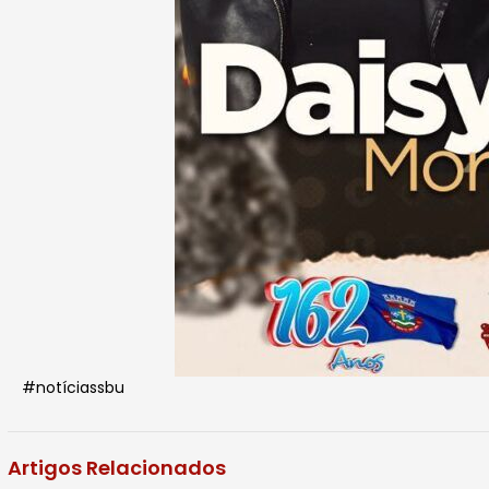
#notíciassbu
Artigos Relacionados