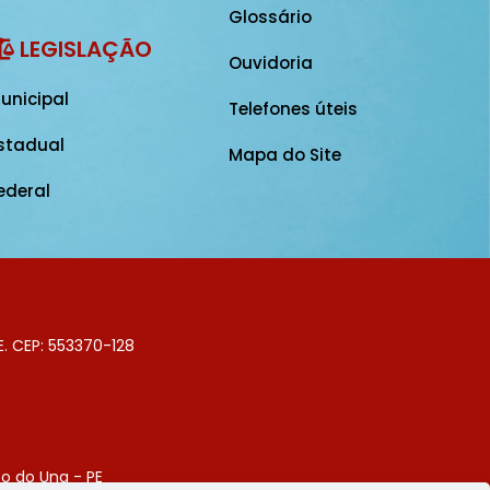
Glossário
LEGISLAÇÃO
Ouvidoria
unicipal
Telefones úteis
stadual
Mapa do Site
ederal
E. CEP: 553370-128
o do Una - PE