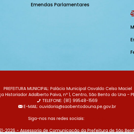
Emendas Parlamentares
M
E
F
PREFEITURA MUNICIPAL: Palácio Municipal Osvaldo Celso Maciel
 Historiador Adalberto Paiva, nº 1, Centro, São Bento do Una - P
TELEFONE: (81) 99548-1569
E-MAIL: ouvidoria@saobentodouna.pe.gov.br
Siga-nos nas redes sociais:
21-2026 - Assessoria de Comunicação da Prefeitura de São Bent