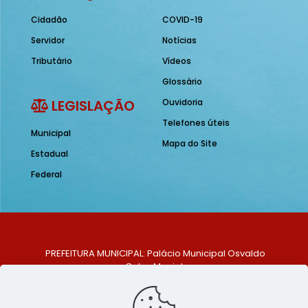
Cidadão
COVID-19
Servidor
Notícias
Tributário
Vídeos
Glossário
LEGISLAÇÃO
Ouvidoria
Telefones úteis
Municipal
Mapa do Site
Estadual
Federal
PREFEITURA MUNICIPAL: Palácio Municipal Osvaldo
Celso Maciel
ENDEREÇO: Praça Historiador Adalberto Paiva, nº 1,
Centro, São Bento do Una - PE. CEP: 553370-128
TELEFONE: (81) 99548-1569