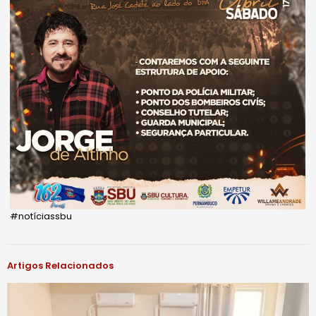
#notíciassbu
Artigos Relacionados