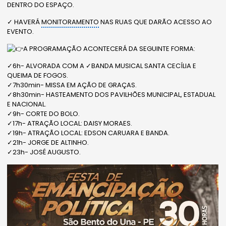
DENTRO DO ESPAÇO.
✓ HAVERÁ
MONITORAMENTO
NAS RUAS QUE DARÃO ACESSO AO
EVENTO.
A PROGRAMAÇÃO ACONTECERÁ DA SEGUINTE FORMA:
✓6h- ALVORADA COM A ✓BANDA MUSICAL SANTA CECÍLIA E
QUEIMA DE FOGOS.
✓7h30min- MISSA EM AÇÃO DE GRAÇAS.
✓8h30min- HASTEAMENTO DOS PAVILHÕES MUNICIPAL, ESTADUAL
E NACIONAL.
✓9h- CORTE DO BOLO.
✓17h- ATRAÇÃO LOCAL: DAISY MORAES.
✓19h- ATRAÇÃO LOCAL: EDSON CARUARA E BANDA.
✓21h- JORGE DE ALTINHO.
✓23h- JOSÉ AUGUSTO.