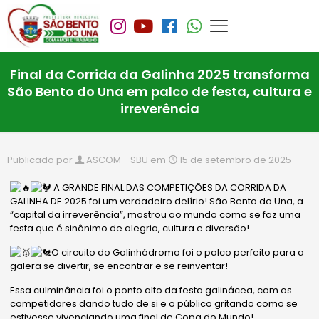
Final da Corrida da Galinha 2025 transforma
São Bento do Una em palco de festa, cultura e
irreverência
Publicado por
ASCOM - SBU
em
15 de setembro de 2025
A GRANDE FINAL DAS COMPETIÇÕES DA CORRIDA DA
GALINHA DE 2025 foi um verdadeiro delírio! São Bento do Una, a
“capital da irreverência”, mostrou ao mundo como se faz um
a
festa que é sinônimo de alegria, cultura e diversão!
O circuito do Galinhódromo foi o palco perfeito para a
galera se divertir, se encontrar e se reinventar!
Essa culminância foi o ponto alto da festa galinácea, com os
competidores dando tudo de si e o público gritando como se
estivesse vivenciando uma final de Copa do Mundo!