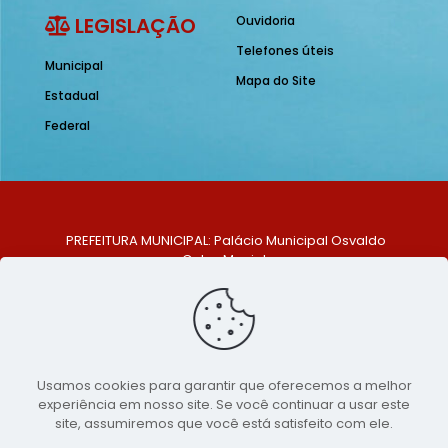
LEGISLAÇÃO
Ouvidoria
Telefones úteis
Municipal
Mapa do Site
Estadual
Federal
PREFEITURA MUNICIPAL: Palácio Municipal Osvaldo
Celso Maciel
ENDEREÇO: Praça Historiador Adalberto Paiva, nº 1,
Centro, São Bento do Una - PE. CEP: 553370-128
TELEFONE: (81) 99548-1569
E-MAIL: ouvidoria@saobentodouna.pe.gov.br
Siga-nos nas redes sociais:
Usamos cookies para garantir que oferecemos a melhor
experiência em nosso site. Se você continuar a usar este
Copyright 2021-2026 - Assessoria de Comunicação da
site, assumiremos que você está satisfeito com ele.
Prefeitura de São Bento do Una - PE