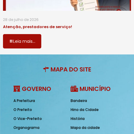
28 de julho de 2026
Atenção, prestadores de serviço!
Leia mais...
MAPA DO SITE
GOVERNO
MUNICÍPIO
A Prefeitura
Bandeira
O Prefeito
Hino da Cidade
O Vice-Prefeito
História
Organograma
Mapa da cidade