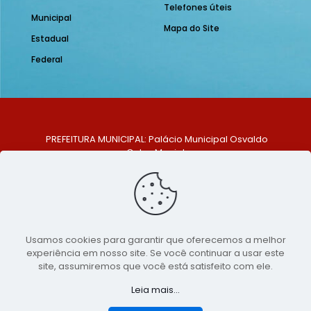
Telefones úteis
Municipal
Mapa do Site
Estadual
Federal
PREFEITURA MUNICIPAL: Palácio Municipal Osvaldo
Celso Maciel
ENDEREÇO: Praça Historiador Adalberto Paiva, nº 1,
Centro, São Bento do Una - PE. CEP: 553370-128
TELEFONE: (81) 99548-1569
E-MAIL: ouvidoria@saobentodouna.pe.gov.br
Siga-nos nas redes sociais:
Usamos cookies para garantir que oferecemos a melhor
experiência em nosso site. Se você continuar a usar este
Copyright 2021-2026 - Assessoria de Comunicação da
site, assumiremos que você está satisfeito com ele.
Prefeitura de São Bento do Una - PE
Leia mais...
Página desenvolvida pela agência de
publicidade
LumusWeb - Agência Digital