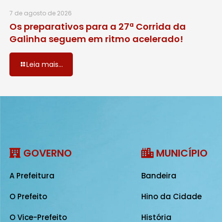
7 de agosto de 2026
Os preparativos para a 27ª Corrida da
Galinha seguem em ritmo acelerado!
Leia mais...
GOVERNO
MUNICÍPIO
A Prefeitura
Bandeira
O Prefeito
Hino da Cidade
O Vice-Prefeito
História