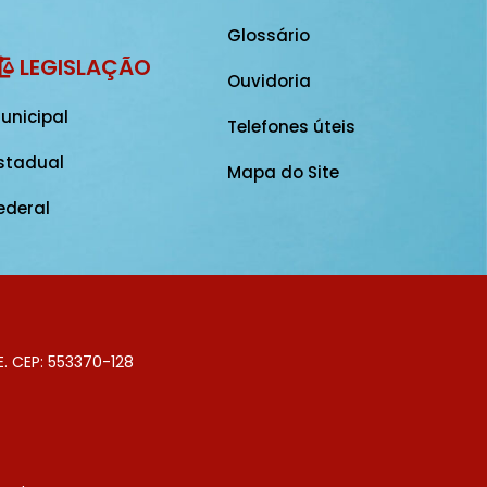
Glossário
LEGISLAÇÃO
Ouvidoria
unicipal
Telefones úteis
stadual
Mapa do Site
ederal
E. CEP: 553370-128