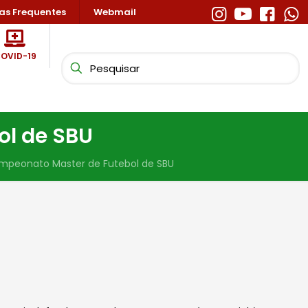
as Frequentes
Webmail
OVID-19
ol de SBU
ampeonato Master de Futebol de SBU