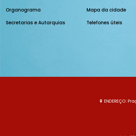
Organograma
Mapa da cidade
Secretarias e Autarquias
Telefones úteis
ENDEREÇO: Praça