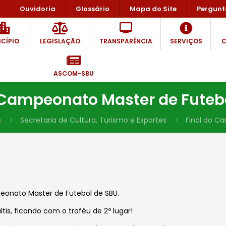
Ouvidoria
Glossário
Mapa do Site
Pergunt
CÍPIO
LEGISLAÇÃO
TRANSPARÊNCIA
SERVIÇOS
C
ASCOM-SBU
 Campeonato Master de Futeb
s
Secretaria de Cultura, Turismo e Esportes
Final do C
eonato Master de Futebol de SBU.
is, ficando com o troféu de 2º lugar!