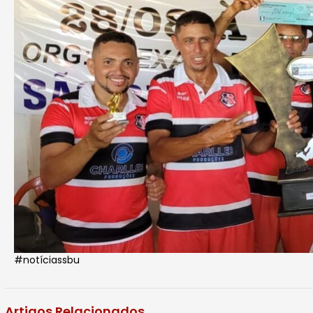
#notíciassbu
Artigos Relacionados