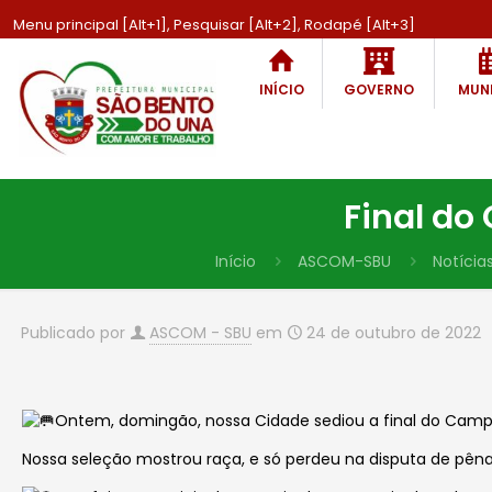
Menu principal [Alt+1], Pesquisar [Alt+2], Rodapé [Alt+3]
INÍCIO
GOVERNO
MUNI
Final do
Início
ASCOM-SBU
Notícia
Publicado por
ASCOM - SBU
em
24 de outubro de 2022
Ontem, domingão, nossa Cidade sediou a final do Camp
Nossa seleção mostrou raça, e só perdeu na disputa de pênalt