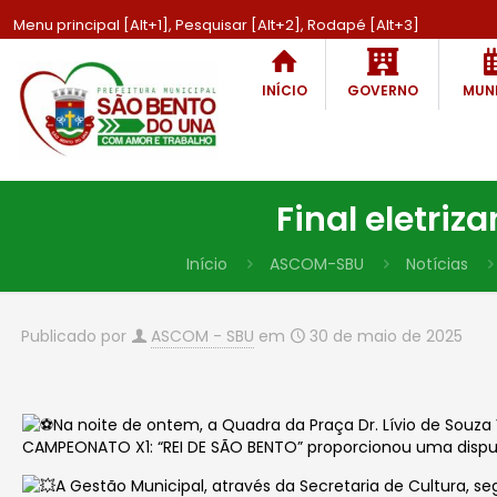
Menu principal [Alt+1], Pesquisar [Alt+2], Rodapé [Alt+3]
INÍCIO
GOVERNO
MUNI
Final eletri
Início
ASCOM-SBU
Notícias
Publicado por
ASCOM - SBU
em
30 de maio de 2025
Na noite de ontem, a Quadra da Praça Dr. Lívio de Souza
CAMPEONATO X1: “REI DE SÃO BENTO” proporcionou uma disput
A
Gestão
Municipal, através da Secretaria de Cultura, se