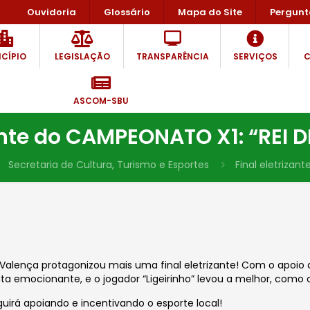
Ouvidoria
Glossário
Mapa do Site
Pergunt
CÍPIO
LEGISLAÇÃO
TRANSPARÊNCIA
SERVIÇOS
C
ASCOM-SBU
zante do CAMPEONATO X1: “REI 
Secretaria de Cultura, Turismo e Esportes
Final eletrizan
 Valença protagonizou mais uma final eletrizante! Com o apoio 
a emocionante, e o jogador “Ligeirinho” levou a melhor, como
guirá apoiando e incentivando o esporte local!