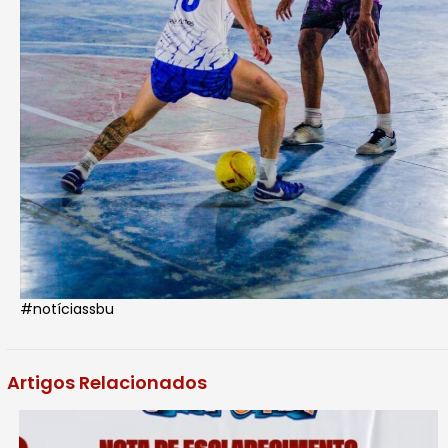
#notíciassbu
Artigos Relacionados