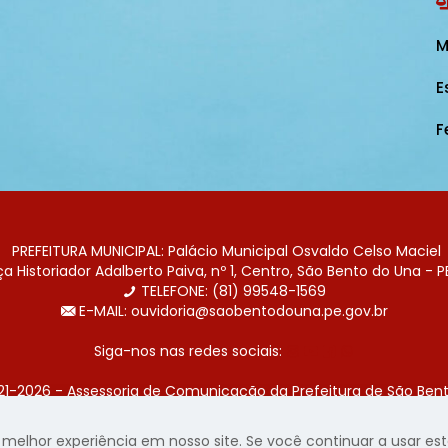
M
E
F
PREFEITURA MUNICIPAL: Palácio Municipal Osvaldo Celso Maciel
 Historiador Adalberto Paiva, nº 1, Centro, São Bento do Una - P
TELEFONE: (81) 99548-1569
E-MAIL: ouvidoria@saobentodouna.pe.gov.br
Siga-nos nas redes sociais:
21-2026 - Assessoria de Comunicação da Prefeitura de São Bent
 desenvolvida pela agência de publicidade
LumusWeb - Agência 
elhor experiência em nosso site. Se você continuar a usar este