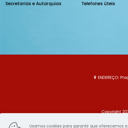
Secretarias e Autarquias
Telefones úteis
ENDEREÇO: Praça
Copyright 20
Página
Usamos cookies para garantir que oferecemos a m