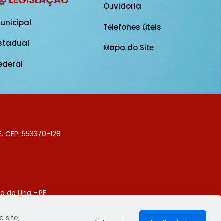
Ouvidoria
unicipal
Telefones úteis
stadual
Mapa do Site
ederal
E. CEP: 553370-128
o do Una - PE
Digital
 site,