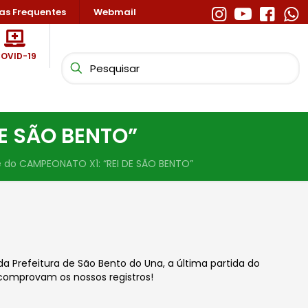
as Frequentes
Webmail
OVID-19
DE SÃO BENTO”
te do CAMPEONATO X1: “REI DE SÃO BENTO”
da Prefeitura de São Bento do Una, a última
partida do
 comprovam os nossos registros!