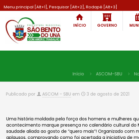
Menu principal [Alt+1], Pesquisar [Alt+2], Rodapé [Alt+3]
INÍCIO
GOVERNO
MUNI
Início
ASCOM-SBU
No
Publicado por
ASCOM - SBU
em
3 de agosto de 2021
Uma história moldada pela força dos homens e mulheres que
acontecimento marque presença no calendário cultural do Mu
saudade aliada ao gosto de “quero mais”! Organizado com m
aplausos, comprovando como foi acertada a iniciativa de me