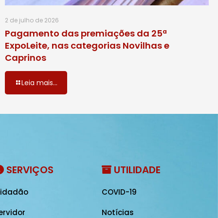
2 de julho de 2026
Pagamento das premiações da 25ª
ExpoLeite, nas categorias Novilhas e
Caprinos
Leia mais...
SERVIÇOS
UTILIDADE
idadão
COVID-19
ervidor
Notícias