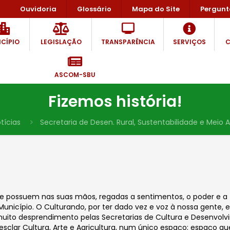
Ouvidoria
Glossário
Mapa do Site
Pergunt
CÍPIO
LEGISLAÇÃO
TRANSPARÊNCIA
SERVIÇOS
C
ASCOM-SBU
Fizemos história!
tícias
Secretaria de Desen. Rural, Sustentabilidade e Meio
 possuem nas suas mãos, regadas a sentimentos, o poder e a 
nicípio. O Culturando, por ter dado vez e voz à nossa gente, e
uito desprendimento pelas Secretarias de Cultura e Desenvolv
sclar Cultura, Arte e Agricultura, num único espaço; espaço q