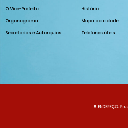
O Vice-Prefeito
História
Organograma
Mapa da cidade
Secretarias e Autarquias
Telefones úteis
ENDEREÇO: Praça