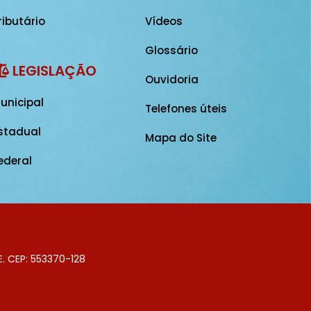
ributário
Vídeos
Glossário
LEGISLAÇÃO
Ouvidoria
unicipal
Telefones úteis
stadual
Mapa do Site
ederal
E. CEP: 553370-128