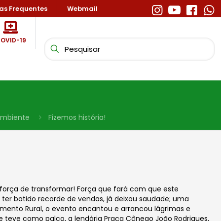
as Frequentes
Webmail
OVID-19
 Ambiente
Fizemos história!
força de transformar! Força que fará com que este
 ter batido recorde de vendas, já deixou saudade; uma
imento Rural, o evento encantou e arrancou lágrimas e
ue teve como palco, a lendária Praça Cônego João Rodrigues,