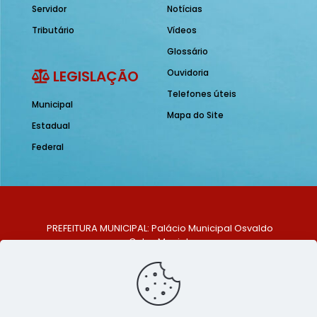
Servidor
Notícias
Tributário
Vídeos
Glossário
LEGISLAÇÃO
Ouvidoria
Telefones úteis
Municipal
Mapa do Site
Estadual
Federal
PREFEITURA MUNICIPAL: Palácio Municipal Osvaldo
Celso Maciel
ENDEREÇO: Praça Historiador Adalberto Paiva, nº 1,
Centro, São Bento do Una - PE. CEP: 553370-128
TELEFONE: (81) 99548-1569
E-MAIL: ouvidoria@saobentodouna.pe.gov.br