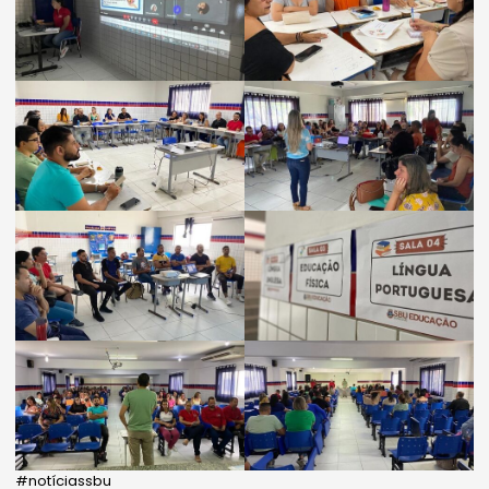
#notíciassbu