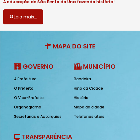
A educação de São Bento do Una fazendo história!
Leia mais...
MAPA DO SITE
GOVERNO
MUNICÍPIO
A Prefeitura
Bandeira
O Prefeito
Hino da Cidade
O Vice-Prefeito
História
Organograma
Mapa da cidade
Secretarias e Autarquias
Telefones úteis
TRANSPARÊNCIA