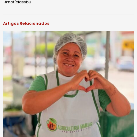
#notíciassbu
Artigos Relacionados