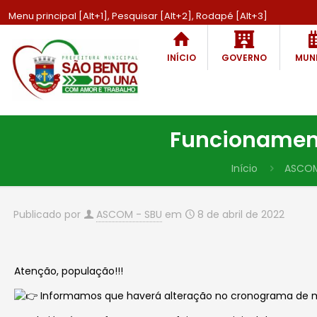
Menu principal [Alt+1], Pesquisar [Alt+2], Rodapé [Alt+3]
INÍCIO
GOVERNO
MUNI
Funcionament
Início
ASCO
Publicado por
ASCOM - SBU
em
8 de abril de 2022
Atenção, população!!!
Informamos que haverá alteração no cronograma de m