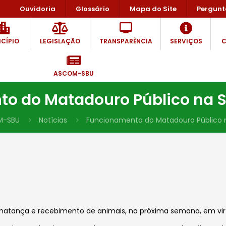
Ouvidoria
Glossário
Mapa do Site
Pergunt
CÍPIO
LEGISLAÇÃO
TRANSPARÊNCIA
SERVIÇOS
C
ASCOM-SBU
o do Matadouro Público na
M-SBU
Notícias
Funcionamento do Matadouro Público
atança e recebimento de animais, na próxima semana, em vir