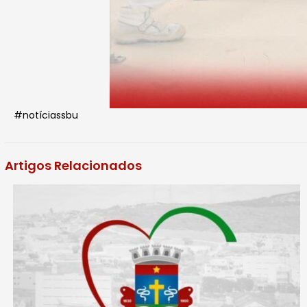
#notíciassbu
Artigos Relacionados